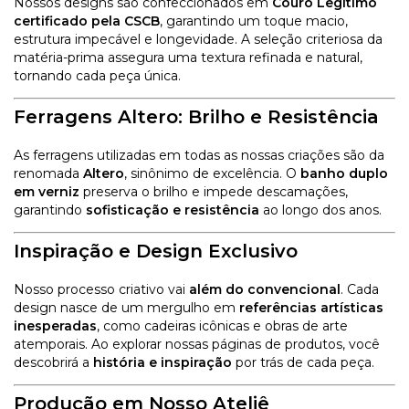
Nossos designs são confeccionados em
C
ouro Legítimo
certificado pela
CSCB
, garantindo um toque macio,
estrutura impecável e longevidade. A seleção criteriosa da
matéria-prima assegura uma textura refinada e
natural,
tornando cada peça única.
Ferragens Altero: Brilho e Resistência
As ferragens utilizadas em todas as nossas criações são da
renomada
Altero
, sinônimo de excelência. O
banho duplo
em verniz
preserva o brilho e impede descamações,
garantindo
sofisticação e resistência
ao longo dos anos.
Inspiração e Design Exclusivo
Nosso processo criativo vai
além do convencional
. Cada
design nasce de um mergulho em
referências artísticas
inesperadas
, como cadeiras icônicas e obras de arte
atemporais. Ao explorar nossas páginas de produtos, você
descobrirá a
história e inspiração
por trás de cada peça.
Produção em Nosso Ateliê