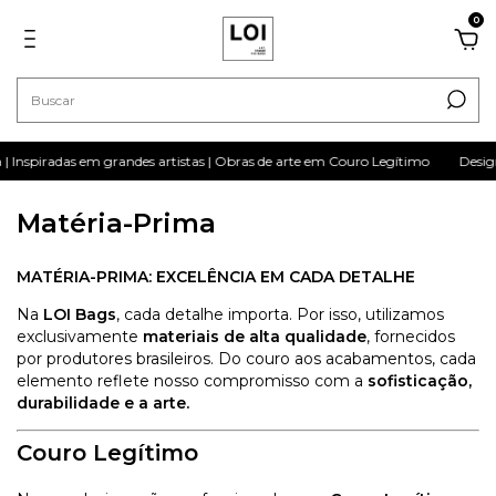
0
 Inspiradas em grandes artistas | Obras de arte em Couro Legítimo
Design
Matéria-Prima
MATÉRIA-PRIMA: EXCELÊNCIA EM CADA DETALHE
Na
LOI Bags
, cada detalhe importa. Por isso, utilizamos
exclusivamente
materiais de alta qualidade
, fornecidos
por produtores brasileiros. Do couro aos acabamentos, cada
elemento reflete nosso compromisso com a
sofisticação,
durabilidade e a arte.
Couro Legítimo