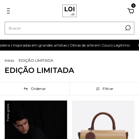
0
 Inspiradas em grandes artistas | Obras de arte em Couro Legítimo
Design
Início
.
EDIÇÃO LIMITADA
EDIÇÃO LIMITADA
Ordenar
Filtrar
Frete grátis