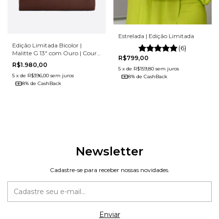
Estrelada | Edição Limitada
Edição Limitada Bicolor |
(6)
Malitte G 13" com Ouro | Couro
R$799,00
Legítimo
R$1.980,00
5
x
de
R$159,80
sem juros
5
x
de
R$396,00
sem juros
8% de CashBack
8% de CashBack
Newsletter
Cadastre-se para receber nossas novidades.