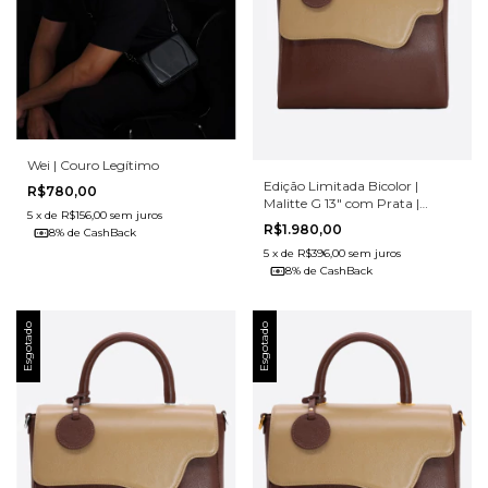
Wei | Couro Legítimo
Edição Limitada Bicolor |
R$780,00
Malitte G 13" com Prata |
5
x
de
R$156,00
sem juros
Couro Legítimo
R$1.980,00
8% de CashBack
5
x
de
R$396,00
sem juros
8% de CashBack
Esgotado
Esgotado