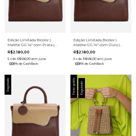
Edição Limitada Bicolor |
Edição Limitada Bicolor |
Malitte GG 14" com Prata |
Malitte GG 14" com Ouro |
Couro Legítimo
Couro Legítimo
R$2.180,00
R$2.180,00
5
x
de
R$436,00
sem juros
5
x
de
R$436,00
sem juros
8% de CashBack
8% de CashBack
Esgotado
Frete grátis
Esgotado