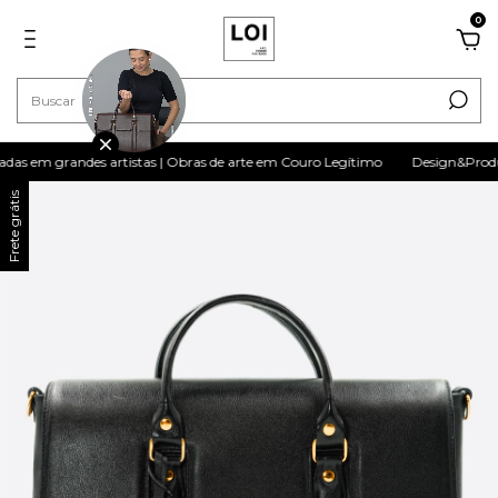
0
s em grandes artistas | Obras de arte em Couro Legítimo
Design&Produção n
Frete grátis