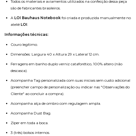
Todos os materiais e aviamentos utilizados na confecção dessa peça
são de fabricantes brasileiros.
A
LOI Bauhaus Notebook
foi criada e produzida manualmente no
ateliê
LOI
.
Informações técnicas:
Couro legítimo.
Dimensões: Largura 40 x Altura 29 x Lateral 12 cm.
Ferragens em banho duplo verniz cataforético, 100% altero (não
descasca).
Acompanha Tag personalizada com suas iniciais sem custo adicional
(preencher campo de personalização ou indicar nas "Observações do
Cliente" ao concluir a compra).
Acompanha alça de ombro com regulagem ampla.
Acompanha Dust Bag.
Zíper em toda a boca.
3 (três) bolsos internos.