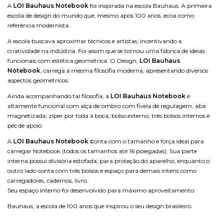
A
LOI Bauhaus
Notebook
foi inspirada na escola Bauhaus. A primeira
escola de design do mundo que, mesmo após 100 anos, ecoa como
referência modernista.
A escola buscava aproximar técnicos e artistas, incentivando a
criatividade na indústria. Foi assim que se tornou uma fábrica de ideias
funcionais com estética geométrica. O Design,
LOI Bauhaus
Notebook
, carrega a mesma filosofia moderna, apresentando diversos
aspectos geométricos.
Ainda acompanhando tal filosofia, a
LOI Bauhaus Notebook
é
altamente funcional com alça de ombro com fivela de regulagem, aba
magnetizada, zíper por toda a boca, bolso externo, três bolsos internos e
pés de apoio.
A
LOI Bauhaus Notebook c
onta com o tamanho e força ideal para
carregar Notebook (todos os tamanhos até 16 polegadas). Sua parte
interna possui divisória estofada, para proteção do aparelho, enquanto o
outro lado conta com três bolsos e espaço para demais intens como
carregadores, cadernos, livro.
Seu espaço interno foi desenvolvido para máximo aproveitamento.
Bauhaus, a escola de 100 anos que inspirou o seu design brasileiro.