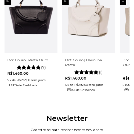
Dot C
Dot Couro | Baunilha
Dot Couro | Preta Ouro
Ouro
Prata
(7)
(1)
R$1.460,00
R$1.4
R$1.460,00
5
x
de
R$292,00
sem juros
5
x
de
R
5
x
de
R$292,00
sem juros
8% de CashBack
8% 
8% de CashBack
Newsletter
Cadastre-se para receber nossas novidades.