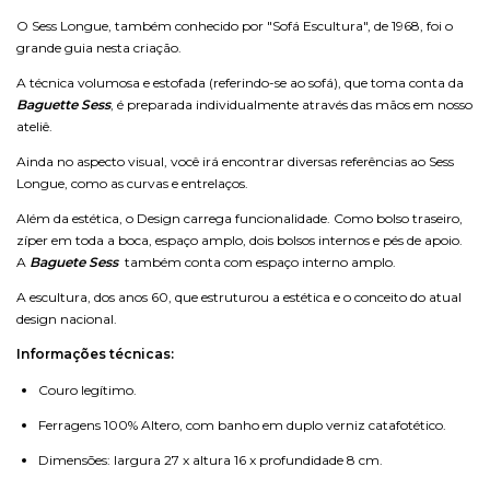
O Sess Longue, também conhecido por "Sofá Escultura", de 1968, foi o
grande guia nesta criação.
A técnica volumosa e estofada (referindo-se ao sofá), que toma conta da
Baguette Sess
, é preparada individualmente através das mãos em nosso
ateliê.
Ainda no aspecto visual, você irá encontrar diversas referências ao Sess
Longue, como as curvas e entrelaços.
Além da estética, o Design carrega funcionalidade. Como bolso traseiro,
zíper em toda a boca, espaço amplo, dois bolsos internos e pés de apoio.
A
Baguete Sess
também conta com espaço interno amplo.
A escultura, dos anos 60, que estruturou a estética e o conceito do atual
design nacional.
Informações técnicas:
Couro legítimo.
Ferragens 100% Altero, com banho em duplo verniz catafotético.
Dimensões: largura 27 x altura 16 x profundidade 8 cm.