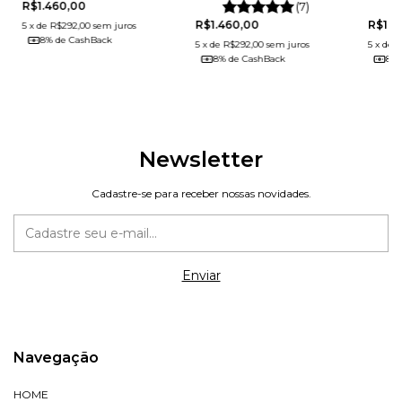
R$1.460,00
(7)
R$1.460,00
R$1.4
5
x
de
R$292,00
sem juros
8% de CashBack
5
x
de
R$292,00
sem juros
5
x
de
R
8% de CashBack
8% 
Newsletter
Cadastre-se para receber nossas novidades.
Navegação
HOME