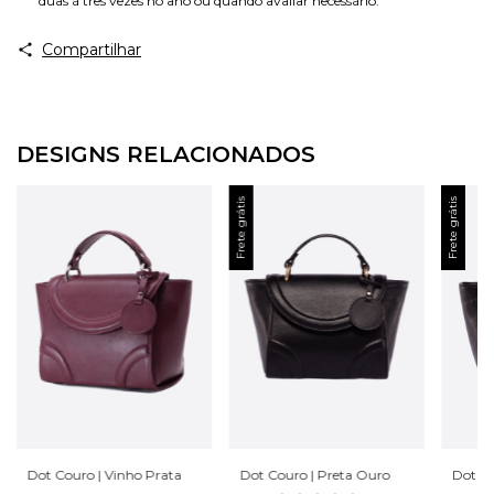
duas à três vezes no ano ou quando avaliar necessário.
Compartilhar
DESIGNS RELACIONADOS
Frete grátis
Frete grátis
Dot Couro | Vinho Prata
Dot Couro | Preta Ouro
Dot Co