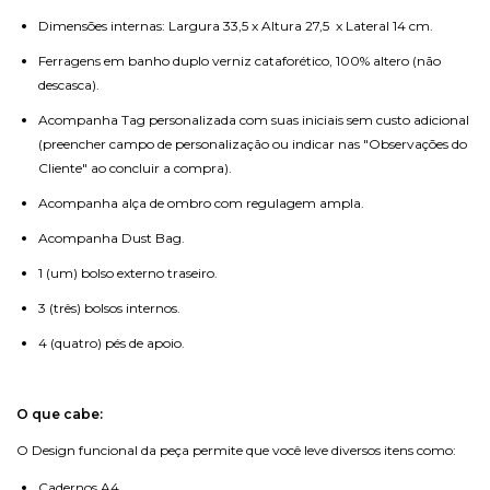
Dimensões internas: Largura 33,5 x Altura 27,5 x Lateral 14 cm.
Ferragens em banho duplo verniz cataforético, 100% altero (não
descasca).
Acompanha Tag personalizada com suas iniciais sem custo adicional
(preencher campo de personalização ou indicar nas "Observações do
Cliente" ao concluir a compra).
Acompanha alça de ombro com regulagem ampla.
Acompanha Dust Bag.
1 (um) bolso externo traseiro.
3 (três) bolsos internos.
4 (quatro) pés de apoio.
O que cabe:
O Design funcional da peça permite que você leve diversos itens como:
Cadernos A4.