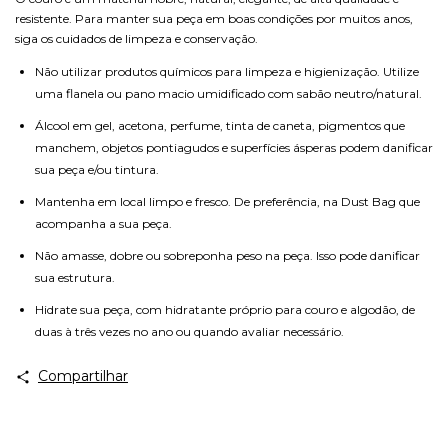
resistente. Para manter sua peça em boas condições por muitos anos,
siga os cuidados de limpeza e conservação.
Não utilizar produtos químicos para limpeza e higienização. Utilize
uma flanela ou pano macio umidificado com sabão neutro/natural.
Álcool em gel, acetona, perfume, tinta de caneta, pigmentos que
manchem, objetos pontiagudos e superfícies ásperas podem danificar
sua peça e/ou tintura.
Mantenha em local limpo e fresco. De preferência, na Dust Bag que
acompanha a sua peça.
Não amasse, dobre ou sobreponha peso na peça. Isso pode danificar
sua estrutura.
Hidrate sua peça, com hidratante próprio para couro e algodão, de
duas à três vezes no ano ou quando avaliar necessário.
Compartilhar