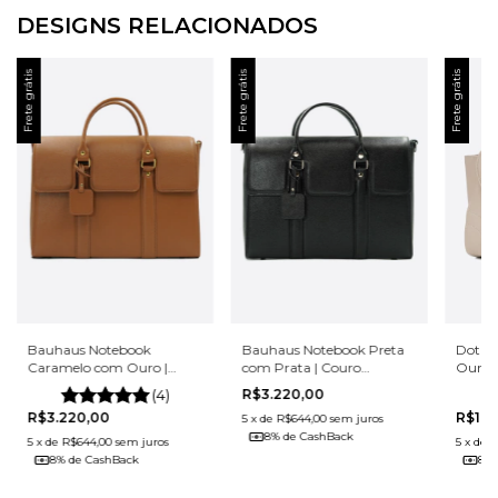
DESIGNS RELACIONADOS
Frete grátis
Frete grátis
Frete grátis
Dot C
Bauhaus Notebook
Bauhaus Notebook Preta
Ouro
Caramelo com Ouro |
com Prata | Couro
Couro Legítimo
Legítimo
(4)
R$3.220,00
R$1.4
R$3.220,00
5
x
de
R$644,00
sem juros
8% de CashBack
5
x
de
R
5
x
de
R$644,00
sem juros
8% 
8% de CashBack