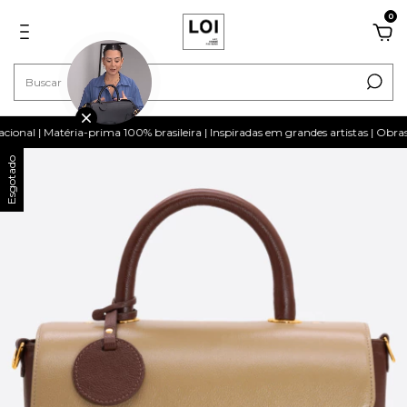
0
l | Matéria-prima 100% brasileira | Inspiradas em grandes artistas | Obras d
Esgotado