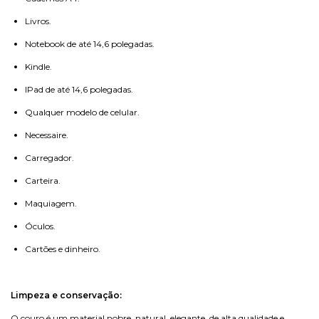
Livros.
Notebook de até 14,6 polegadas.
Kindle.
IPad de até 14,6 polegadas.
Qualquer modelo de celular.
Necessaire.
Carregador.
Carteira.
Maquiagem.
Óculos.
Cartões e dinheiro.
Limpeza e conservação:
O couro é um material nobre, natural, elegante, de alta qualidade e