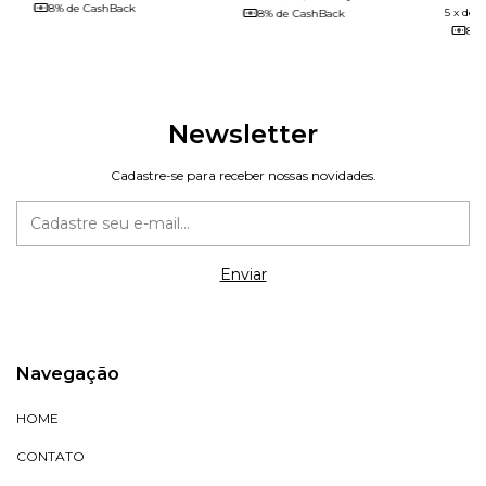
8% de CashBack
5
x
de
R
8% de CashBack
8% 
Newsletter
Cadastre-se para receber nossas novidades.
Navegação
HOME
CONTATO