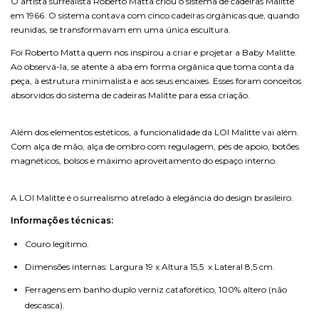
O artista surrealista Roberto Matta criou o sistema de cadeiras Malitte
em 1966. O sistema contava com cinco cadeiras orgânicas que, quando
reunidas, se transformavam em uma única escultura.
Foi Roberto Matta quem nos inspirou a criar e projetar a Baby Malitte.
Ao observá-la, se atente à aba em forma orgânica que toma conta da
peça, à estrutura minimalista e aos seus encaixes. Esses foram conceitos
absorvidos do sistema de cadeiras Malitte para essa criação.
Além dos elementos estéticos, a funcionalidade da LOI Malitte vai além.
Com alça de mão, alça de ombro com regulagem, pés de apoio, botões
magnéticos, bolsos e máximo aproveitamento do espaço interno.
A LOI Malitte é o surrealismo atrelado à elegância do design brasileiro.
Informações técnicas:
Couro legítimo.
Dimensões internas: Largura 19 x Altura 15,5 x Lateral 8,5 cm.
Ferragens em banho duplo verniz cataforético, 100% altero (não
descasca).