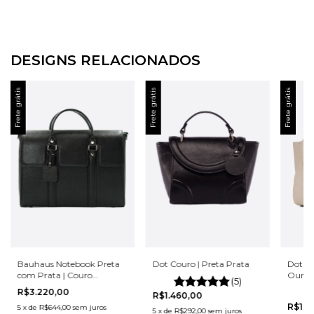
DESIGNS RELACIONADOS
Frete grátis
Frete grátis
Frete grátis
Dot C
Bauhaus Notebook Preta
Dot Couro | Preta Prata
Ouro
com Prata | Couro
(5)
Legítimo
R$3.220,00
R$1.460,00
R$1.4
5
x
de
R$644,00
sem juros
5
x
de
R$292,00
sem juros