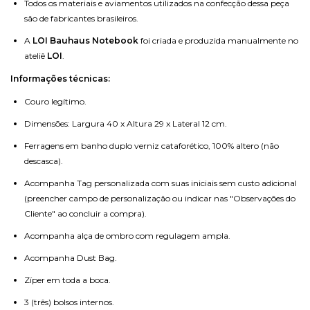
Todos os materiais e aviamentos utilizados na confecção dessa peça
são de fabricantes brasileiros.
A
LOI Bauhaus Notebook
foi criada e produzida manualmente no
ateliê
LOI
.
Informações técnicas:
Couro legítimo.
Dimensões: Largura 40 x Altura 29 x Lateral 12 cm.
Ferragens em banho duplo verniz cataforético, 100% altero (não
descasca).
Acompanha Tag personalizada com suas iniciais sem custo adicional
(preencher campo de personalização ou indicar nas "Observações do
Cliente" ao concluir a compra).
Acompanha alça de ombro com regulagem ampla.
Acompanha Dust Bag.
Zíper em toda a boca.
3 (três) bolsos internos.