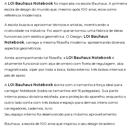
A
LOI Bauhaus
Notebook
foi inspirada na escola Bauhaus. A primeira
escola de design do mundo que, mesmo após 100 anos, ecoa como
referência modernista.
A escola buscava aproximar técnicos e artistas, incentivando a
criatividade na indústria. Foi assim que se tornou uma fábrica de ideias
funcionais com estética geométrica. O Design,
LOI Bauhaus
Notebook
, carrega a mesma filosofia moderna, apresentando diversos
aspectos geométricos.
Ainda acompanhando tal filosofia, a
LOI Bauhaus Notebook
é
altamente funcional com alça de ombro com fivela de regulagem, aba
magnetizada, zíper por toda a boca, bolso externo, três bolsos internos e
pés de apoio.
A
LOI Bauhaus Notebook c
onta com o tamanho e força ideal para
carregar Notebook (todos os tamanhos até 16 polegadas). Sua parte
interna possui divisória estofada, para proteção do aparelho, enquanto o
outro lado conta com três bolsos e espaço para demais intens como
carregadores, cadernos, livro.
Seu espaço interno foi desenvolvido para máximo aproveitamento.
Bauhaus, a escola de 100 anos que inspirou o seu design brasileiro.