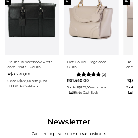
Dot Couro | Bege com
Bauha
Bauhaus Notebook Preta
Ouro
com O
com Prata | Couro
Legít
Legítimo
(5)
R$3.220,00
R$1.460,00
R$3.2
5
x
de
R$644,00
sem juros
8% de CashBack
5
x
de
R$292,00
sem juros
5
x
de
R
8% de CashBack
8% 
Newsletter
Cadastre-se para receber nossas novidades.