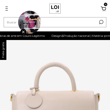
0
as de arte em Couro Legítimo
Design&Produção nacional | Matéria-prima 10
Frete grátis