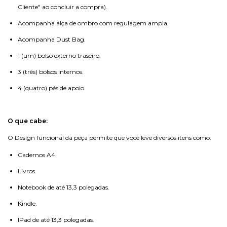
Cliente" ao concluir a compra).
Acompanha alça de ombro com regulagem ampla.
Acompanha Dust Bag.
1 (um) bolso externo traseiro.
3 (três) bolsos internos.
4 (quatro) pés de apoio.
O que cabe:
O Design funcional da peça permite que você leve diversos itens como:
Cadernos A4.
Livros.
Notebook de até 13,3 polegadas.
Kindle.
IPad de até 13,3 polegadas.