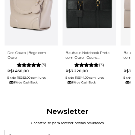
Dot Couro | Bege com
Bauha
Bauhaus Notebook Preta
Ouro
com O
com Ouro | Couro
Legít
Legítimo
(5)
(3)
R$1.460,00
R$3.2
R$3.220,00
5
x
de
R$292,00
sem juros
5
x
de
R
5
x
de
R$644,00
sem juros
8% de CashBack
8% 
8% de CashBack
Newsletter
Cadastre-se para receber nossas novidades.