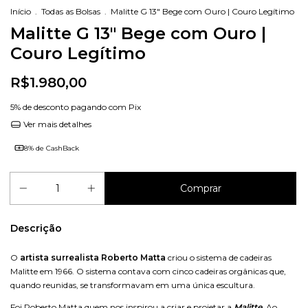
Início
.
Todas as Bolsas
.
Malitte G 13" Bege com Ouro | Couro Legítimo
Malitte G 13" Bege com Ouro |
Couro Legítimo
R$1.980,00
5% de desconto
pagando com Pix
Ver mais detalhes
8% de CashBack
Descrição
O
artista surrealista Roberto Matta
criou o sistema de cadeiras
Malitte em 1966. O sistema contava com cinco cadeiras orgânicas que,
quando reunidas, se transformavam em uma única escultura.
Foi Roberto Matta quem nos inspirou a criar e projetar a
Malitte
. Ao