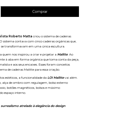
alista Roberto Matta
criou o sistema de cadeiras
 O sistema contava com cinco cadeiras orgânicas que,
, se transformavam em uma única escultura.
a quem nos inspirou a criar e projetar a
Malitte
. Ao
tente à aba em forma orgânica que toma conta da peça,
alista e aos seus encaixes. Esses foram conceitos
tema de cadeiras Malitte para essa criação.
os estéticos, a funcionalidade da
LOI Malitte
vai além.
, alça de ombro com regulagem, bolso externo
 apoio, botões magnéticos, bolsos e máximo
o espaço interno.
o surrealismo atrelado à elegância do design