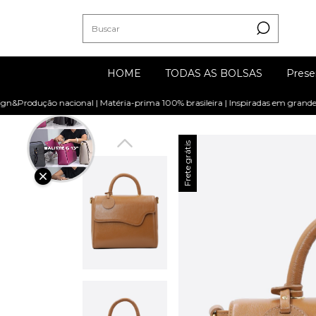
HOME
TODAS AS BOLSAS
Prese
ução nacional | Matéria-prima 100% brasileira | Inspiradas em grandes artist
Frete grátis