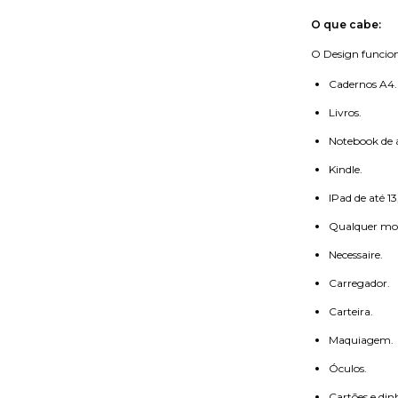
O que cabe:
O Design funcion
Cadernos A4.
Livros.
Notebook de a
Kindle.
IPad de até 1
Qualquer mode
Necessaire.
Carregador.
Carteira.
Maquiagem.
Óculos.
Cartões e din