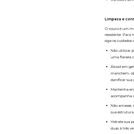
Limpeza e con
O couro é um mate
resistente. Para
siga os cuidados
Não utilizar 
uma flanela 
Álcool em gel
manchem, obj
danificar sua 
Mantenha em l
acompanha a
Não amasse, d
sua estrutura
Hidrate sua p
duas à três v