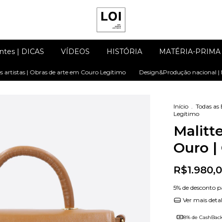
ntes | DICAS
VÍDEOS
HISTÓRIA
MATÉRIA-PRIMA
as | Obras de arte em Couro Legítimo
Design&Produção nacional | Matéria-p
Início
.
Todas as 
Legítimo
Malitt
Ouro |
R$1.980,
5% de desconto
p
Ver mais deta
8% de CashBac