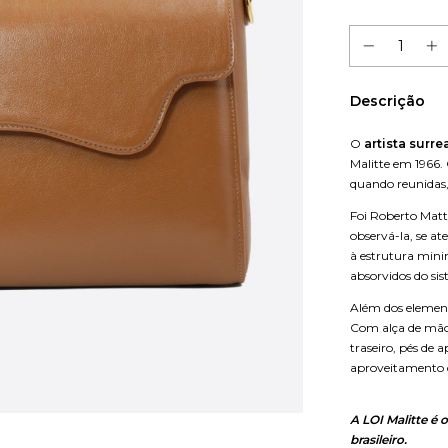
Descrição
O
artista surre
Malitte em 1966.
quando reunidas
Foi Roberto Matt
observá-la, se a
à estrutura minim
absorvidos do sis
Além dos element
Com alça de mão
traseiro, pés de
aproveitamento d
A LOI Malitte é 
brasileiro.