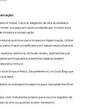
servação:
rial nobre, natural, elegante, de alta qualidade e
 manter sua peça em boas condições por muitos anos,
 de limpeza e conservação.
produtos químicos para limpeza e higienização. Utilize
ou pano macio umidificado com sabão neutro/natural.
, acetona, perfume, tinta de caneta, pigmentos que
etos pontiagudos e superfícies ásperas podem
peça e/ou tintura.
ocal limpo e fresco. De preferência, na Dust Bag que
 sua peça.
obre ou sobreponha peso na peça. Isso pode danificar
.
eça, com hidratante próprio para couro e algodão, de
ezes no ano ou quando avaliar necessário.