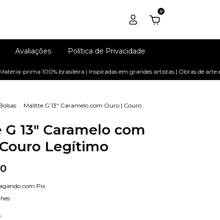
0
Avaliações
Política de Privacidade
rima 100% brasileira | Inspiradas em grandes artistas | Obras de arte em Co
Bolsas
.
Malitte G 13" Caramelo com Ouro | Couro
e G 13" Caramelo com
 Couro Legítimo
00
agando com Pix
lhes
k