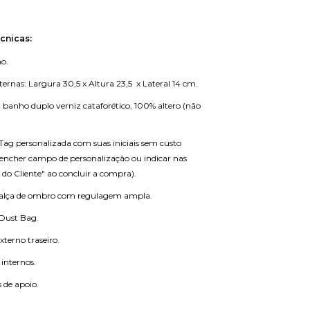
cnicas:
o.
ernas: Largura 30,5 x Altura 23,5 x Lateral 14 cm.
banho duplo verniz cataforético, 100% altero (não
g personalizada com suas iniciais sem custo
eencher campo de personalização ou indicar nas
do Cliente" ao concluir a compra).
lça de ombro com regulagem ampla.
ust Bag.
xterno traseiro.
 internos.
s de apoio.