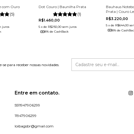
ge com Ouro
Dot Couro | Baunilha Prata
Bauhaus Noteb
Prata | Couro L
(5)
(1)
R$3.220,00
R$1.460,00
5
x
de
R$644,00
se
 juros
5
x
de
R$292,00
sem juros
8% de CashBa
k
8% de CashBack
e-se para receber nossas novidades.
Entre em contato.
5511947906299
11947906299
loibagsbr@gmail.com