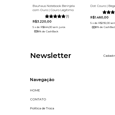
Dot Couro | Be
a Prata
Bauhaus Notebook Berinjela
com Ouro | Couro Legítimo
(5)
(1)
R$1.460,00
R$3.220,00
5
x
de
R$292,00
sem
 juros
5
x
de
R$644,00
sem juros
8% de CashBac
k
8% de CashBack
Newsletter
Cadastr
Navegação
HOME
CONTATO
Política de Troca