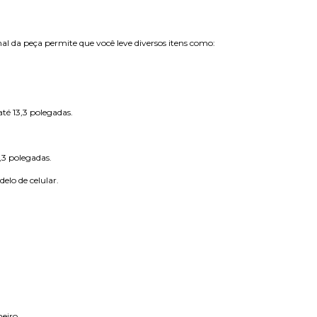
al da peça permite que você leve diversos itens como:
té 13,3 polegadas.
3,3 polegadas.
lo de celular.
heiro.