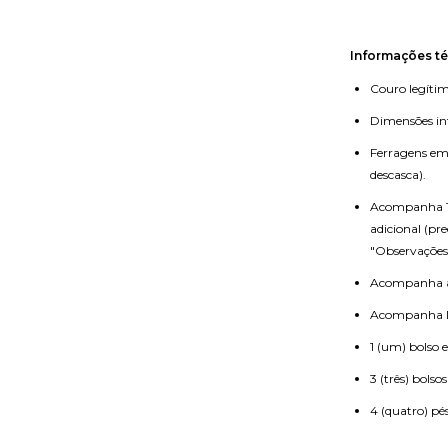
Informações té
Couro legítim
Dimensões int
Ferragens em 
descasca).
Acompanha Ta
adicional (pr
"Observações 
Acompanha a
Acompanha D
1 (um) bolso e
3 (três) bolsos
4 (quatro) pé