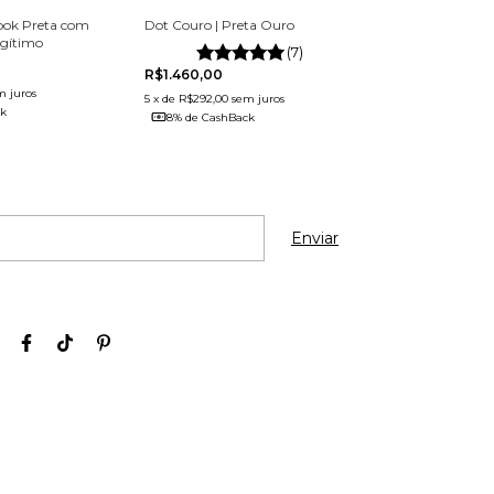
Bauhaus Noteb
ook Preta com
Dot Couro | Preta Ouro
Ouro | Couro L
egítimo
(7)
R$1.460,00
R$3.220,00
m juros
5
x
de
R$292,00
sem juros
ck
5
x
de
R$644,00
se
8% de CashBack
8% de CashBa